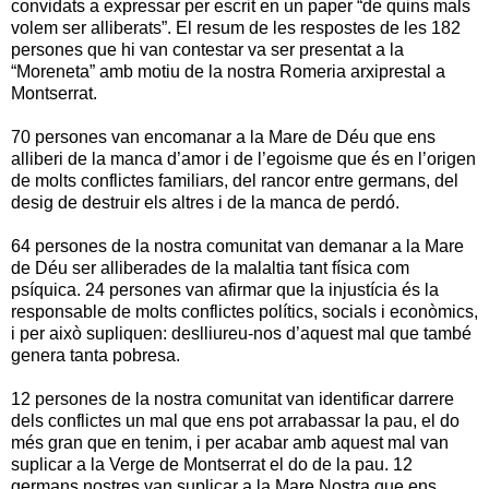
convidats a expressar per escrit en un paper “de quins mals
volem ser alliberats”. El resum de les respostes de les 182
persones que hi van contestar va ser presentat a la
“Moreneta” amb motiu de la nostra Romeria arxiprestal a
Montserrat.
70 persones van encomanar a la Mare de Déu que ens
alliberi de la manca d’amor i de l’egoisme que és en l’origen
de molts conflictes familiars, del rancor entre germans, del
desig de destruir els altres i de la manca de perdó.
64 persones de la nostra comunitat van demanar a la Mare
de Déu ser alliberades de la malaltia tant física com
psíquica. 24 persones van afirmar que la injustícia és la
responsable de molts conflictes polítics, socials i econòmics,
i per això supliquen: deslliureu-nos d’aquest mal que també
genera tanta pobresa.
12 persones de la nostra comunitat van identificar darrere
dels conflictes un mal que ens pot arrabassar la pau, el do
més gran que en tenim, i per acabar amb aquest mal van
suplicar a la Verge de Montserrat el do de la pau. 12
germans nostres van suplicar a la Mare Nostra que ens