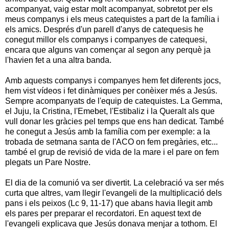
acompanyat, vaig estar molt acompanyat, sobretot per els
meus companys i els meus catequistes a part de la família i
els amics. Després d'un parell d'anys de catequesis he
conegut millor els companys i companyes de catequesi,
encara que alguns van començar al segon any perquè ja
l'havien fet a una altra banda.
Amb aquests companys i companyes hem fet diferents jocs,
hem vist vídeos i fet dinàmiques per conèixer més a Jesús.
Sempre acompanyats de l'equip de catequistes. La Gemma,
el Juju, la Cristina, l'Emebet, l'Estibaliz i la Queralt als que
vull donar les gràcies pel temps que ens han dedicat. També
he conegut a Jesús amb la família com per exemple: a la
trobada de setmana santa de l'ACO on fem pregàries, etc...
també el grup de revisió de vida de la mare i el pare on fem
plegats un Pare Nostre.
El dia de la comunió va ser divertit. La celebració va ser més
curta que altres, vam llegir l'evangeli de la multiplicació dels
pans i els peixos (Lc 9, 11-17) que abans havia llegit amb
els pares per preparar el recordatori. En aquest text de
l'evangeli explicava que Jesús donava menjar a tothom. El