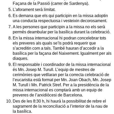
Façana de la Passió (carrer de Sardenya).
L’aforament serà limitat.
Es demana que els qui participin en la missa adoptin
una conducta respectuosa i vesteixin decorosament.
A les persones que participin a la missa no els serà
permès deambular per la basílica durant la celebració.
En la missa internacional hi podran concelebrar tots
els preveres als quals se’ls podrà requerir que
s’acreditin com a tals. També hauran d’accedir a la
basílica per la façana del Naixement. Igualment per als
diaques.
El responsable i coordinador de la missa internacional
és Mn. Josep M. Turull. L’equip de mestres de
cerimònies que vetllaran per la correcta celebració de
l’eucaristia està format per Mn. Joan Obach, Mn. Josep
M. Turull i Mn. Patrick Stref. Per a la presidència de la
missa internacional es comptarà amb un equip de
preveres de l’arxidiòcesi de Barcelona.
Des de les 8:30 h, hi haurà la possibilitat de rebre el
sagrament de la reconciliació a l’interior de la nau de
la basílica.